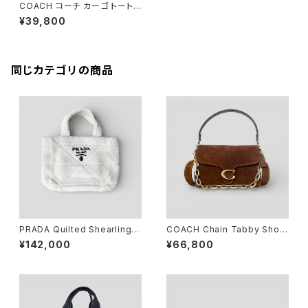
COACH コーチ カーゴ トート 2
6
¥39,800
同じカテゴリの商品
PRADA Quilted Shearling T
COACH Chain Tabby Shoul
ote Bag Dyed Sheep Fur
der Bag Brass/Warm Brow
¥142,000
¥66,800
White
n