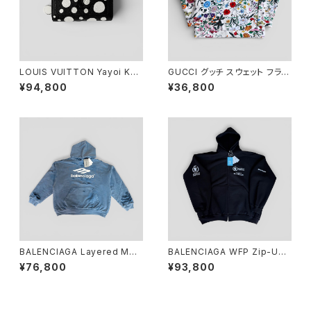
LOUIS VUITTON Yayoi Kus
GUCCI グッチ スウェット フラワ
ama × Louis Vuitton Cléa
ー アイボリー 総柄 M 469250
¥94,800
¥36,800
Wallet Black
XJAR4
BALENCIAGA Layered Med
BALENCIAGA WFP Zip-Up
ium Fit Hoodie Blue S
Hoodie Black 3
¥76,800
¥93,800