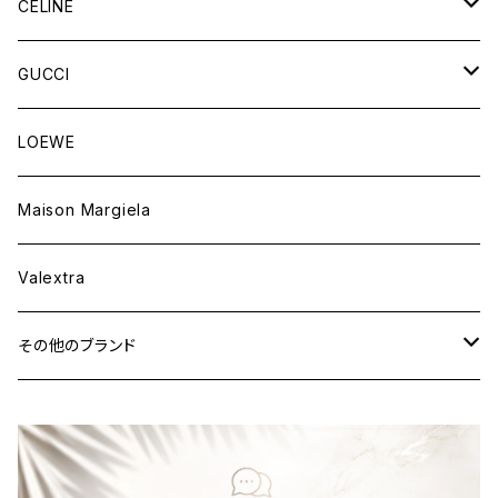
財布&小物
バッグ
CELINE
ウェア
財布&小物
バッグ
GUCCI
ウェア
財布&小物
バッグ
LOEWE
ウェア
財布&小物
Maison Margiela
ウェア
Valextra
その他のブランド
バッグ
財布&小物