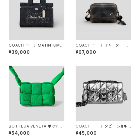
COACH コーチ MATIN KIM
COACH コーチ チャーター フラ
カーゴ トート バッグ 26 CAZ29
ップ クロスボディ バッグ 24 ラ
¥39,000
¥67,800
ブドレザー ブラック ライトタン
CBN38
BOTTEGA VENETA ボッテガ
COACH コーチ タビー ショルダ
ヴェネタ パデッド テック カセッ
ー バッグ 26 キルティング クリ
¥54,000
¥45,000
ト キャンディ パラキート グリー
ンクル メタリック シルバー CW