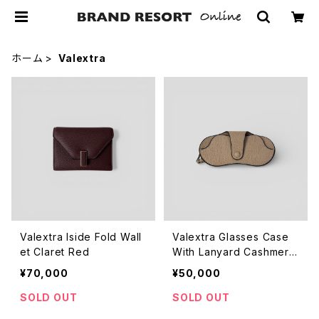
ホーム
Valextra
Valextra Iside Fold Wall
Valextra Glasses Case
et Claret Red
With Lanyard Cashmere
Beige
¥70,000
¥50,000
SOLD OUT
SOLD OUT