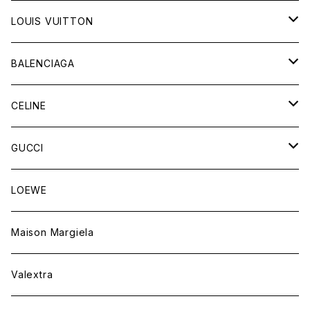
LOUIS VUITTON
バッグ
BALENCIAGA
財布&小物
バッグ
CELINE
ウェア
財布&小物
バッグ
GUCCI
ウェア
財布&小物
バッグ
LOEWE
ウェア
財布&小物
Maison Margiela
ウェア
Valextra