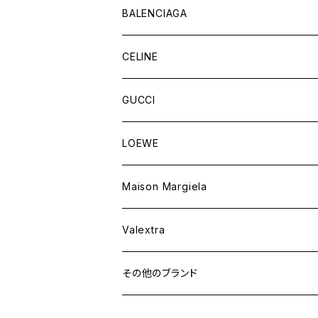
バッグ
BALENCIAGA
財布&小物
バッグ
CELINE
ウェア
財布&小物
バッグ
GUCCI
ウェア
財布&小物
バッグ
LOEWE
ウェア
財布&小物
Maison Margiela
ウェア
Valextra
その他のブランド
バッグ