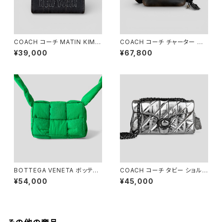
COACH コーチ MATIN KIM
COACH コーチ チャーター フラ
カーゴ トート バッグ 26 CAZ29
ップ クロスボディ バッグ 24 ラ
¥39,000
¥67,800
ブドレザー ブラック ライトタン
CBN38
BOTTEGA VENETA ボッテガ
COACH コーチ タビー ショルダ
ヴェネタ パデッド テック カセッ
ー バッグ 26 キルティング クリ
¥54,000
¥45,000
ト キャンディ パラキート グリー
ンクル メタリック シルバー CW
ン
594