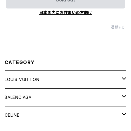
日本国内にお住まいの方向け
通報する
CATEGORY
LOUIS VUITTON
バッグ
BALENCIAGA
財布&小物
バッグ
CELINE