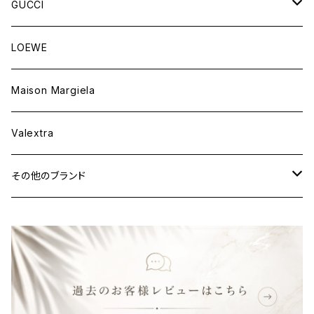
ウェア
財布&小物
バッグ
GUCCI
ウェア
財布&小物
バッグ
LOEWE
ウェア
財布&小物
Maison Margiela
ウェア
Valextra
その他のブランド
バッグ
財布&小物
ウェア