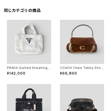
同じカテゴリの商品
PRADA Quilted Shearling T
COACH Chain Tabby Shoul
ote Bag Dyed Sheep Fur
der Bag Brass/Warm Brow
¥142,000
¥66,800
White
n