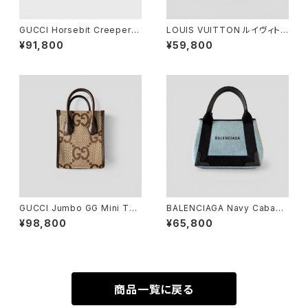
GUCCI Horsebit Creeper L
LOUIS VUITTON ルイヴィトン
oafer Black 36 1/2
LV タッチ キャップ ローズ L M7
¥91,800
¥59,800
790L
GUCCI Jumbo GG Mini Tot
BALENCIAGA Navy Cabas
e Bag
XS Light Blue Black
¥98,800
¥65,800
商品一覧に戻る