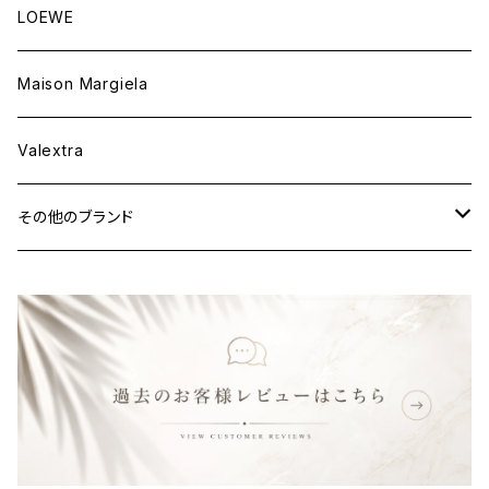
ウェア
財布&小物
バッグ
LOEWE
ウェア
財布&小物
Maison Margiela
ウェア
Valextra
その他のブランド
バッグ
財布&小物
ウェア