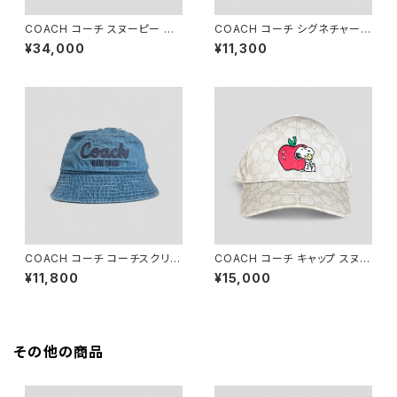
COACH コーチ スヌーピー バ
COACH コーチ シグネチャー
ッグ チャーム CBH29
ジャカード ベースボール ハット
¥34,000
¥11,300
チャコール CW766
COACH コーチ コーチスクリプ
COACH コーチ キャップ スヌー
ト エンブロイダード デニム バケ
ピー
¥11,800
¥15,000
ットハット インディゴ M/L CCQ
60
その他の商品