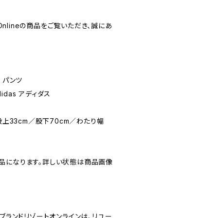
 Onlineの商品をご覧いただき、誠にあ
 パンツ
didas アディダス
股上33cm／股下70cm／わたり幅
品になります。詳しい状態は商品画像
ine／ブランドリゾートオンラインは、リユー