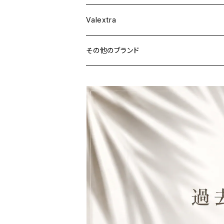
ウェア
Valextra
その他のブランド
バッグ
財布&小物
ウェア