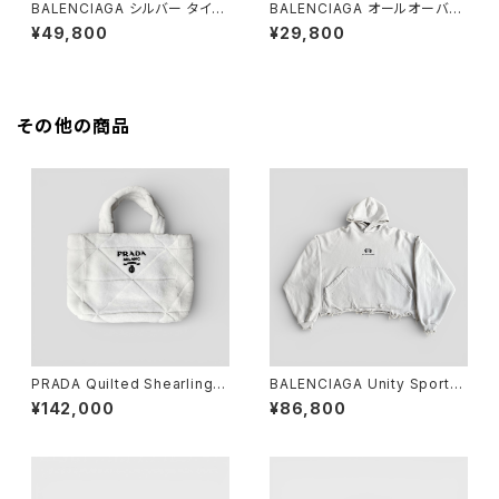
BALENCIAGA シルバー タイポ
BALENCIAGA オールオーバー
ネックレス
ロゴ クッション ブラック
¥49,800
¥29,800
その他の商品
PRADA Quilted Shearling T
BALENCIAGA Unity Sports I
ote Bag Dyed Sheep Fur
con Cropped Hoodie Beig
¥142,000
¥86,800
White
e 1