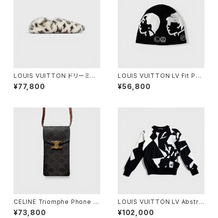
LOUIS VUITTON ドリーミー
LOUIS VUITTON LV Fit Phri
ライン ローファー 38
endship Beanie Cotton Bla
¥77,800
¥56,800
ck S
CELINE Triomphe Phone P
LOUIS VUITTON LV Abstra
ouch Triomphe Canvas
ct Houndstooth Knit Wool
¥73,800
¥102,000
Black White M