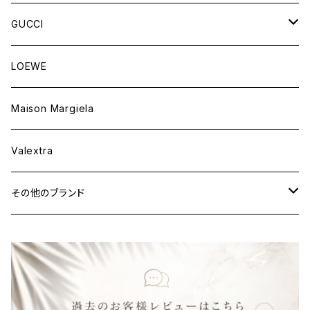
ウェア
財布&小物
バッグ
GUCCI
ウェア
財布&小物
バッグ
LOEWE
ウェア
財布&小物
Maison Margiela
ウェア
Valextra
その他のブランド
バッグ
財布&小物