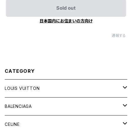
Sold out
日本国内にお住まいの方向け
通報する
CATEGORY
LOUIS VUITTON
バッグ
BALENCIAGA
財布&小物
バッグ
CELINE