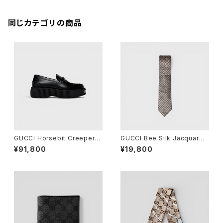
同じカテゴリの商品
GUCCI Horsebit Creeper L
GUCCI Bee Silk Jacquard
oafer Black 36 1/2
Tie
¥91,800
¥19,800