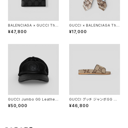
BALENCIAGA × GUCCI The
GUCCI × BALENCIAGA The
Hacker Project Compact W
Hacker Project Maxi GG N
¥47,800
¥17,000
allet Black
eck Bow
GUCCI Jumbo GG Leather
GUCCI グッチ ジャンボGG キ
Hat Black L
ャンバス スライド サンダル 7 2
¥50,000
¥46,800
6cm 624695