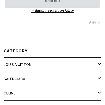
Sold out
日本国内にお住まいの方向け
通報する
CATEGORY
LOUIS VUITTON
バッグ
BALENCIAGA
財布&小物
バッグ
CELINE