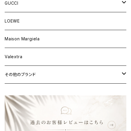
ウェア
財布&小物
バッグ
GUCCI
ウェア
財布&小物
バッグ
LOEWE
ウェア
財布&小物
Maison Margiela
ウェア
Valextra
その他のブランド
バッグ
財布&小物
ウェア