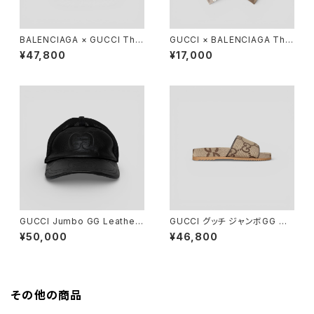
BALENCIAGA × GUCCI The
GUCCI × BALENCIAGA The
Hacker Project Compact W
Hacker Project Maxi GG N
¥47,800
¥17,000
allet Black
eck Bow
GUCCI Jumbo GG Leather
GUCCI グッチ ジャンボGG キ
Hat Black L
ャンバス スライド サンダル 7 2
¥50,000
¥46,800
6cm 624695
その他の商品