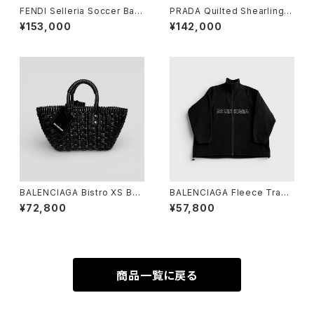
FENDI Selleria Soccer Ball
PRADA Quilted Shearling T
11/23 Leather Gray Yellow
ote Bag Dyed Sheep Fur
¥153,000
¥142,000
White
BALENCIAGA Bistro XS Bas
BALENCIAGA Fleece Track
ket Black
Suit Jacket Black 44
¥72,800
¥57,800
商品一覧に戻る