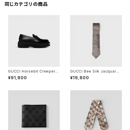
同じカテゴリの商品
GUCCI Horsebit Creeper L
GUCCI Bee Silk Jacquard
oafer Black 36 1/2
Tie
¥91,800
¥19,800