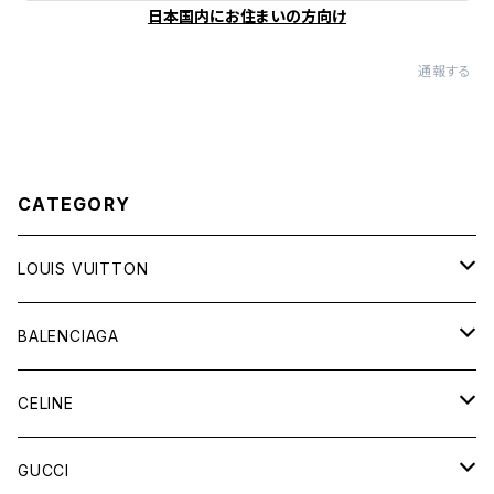
日本国内にお住まいの方向け
通報する
CATEGORY
LOUIS VUITTON
バッグ
BALENCIAGA
財布&小物
バッグ
CELINE
ウェア
財布&小物
バッグ
GUCCI