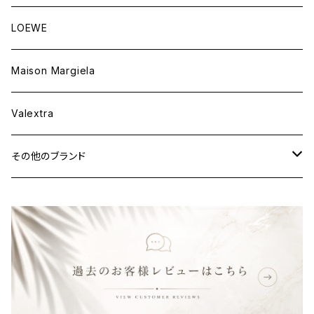
ウェア
財布&小物
バッグ
LOEWE
ウェア
財布&小物
Maison Margiela
ウェア
Valextra
その他のブランド
バッグ
財布&小物
ウェア