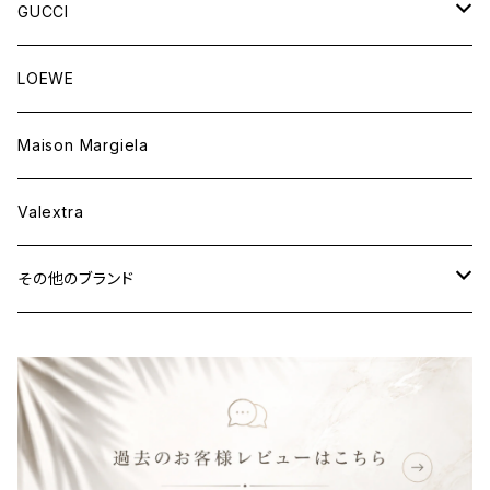
ウェア
財布&小物
バッグ
GUCCI
ウェア
財布&小物
バッグ
LOEWE
ウェア
財布&小物
Maison Margiela
ウェア
Valextra
その他のブランド
バッグ
財布&小物
ウェア