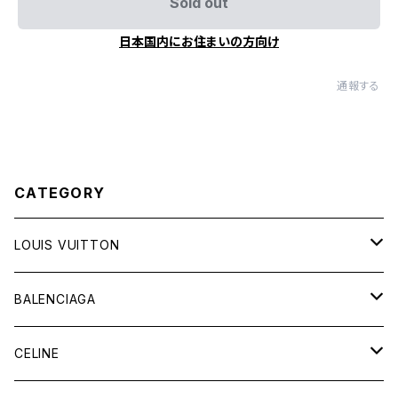
Sold out
日本国内にお住まいの方向け
通報する
CATEGORY
LOUIS VUITTON
バッグ
BALENCIAGA
財布&小物
バッグ
CELINE