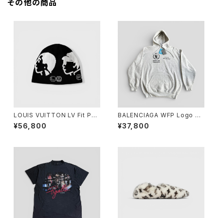
その他の商品
LOUIS VUITTON LV Fit Phri
BALENCIAGA WFP Logo Pri
endship Beanie Cotton Bla
nt Hoodie Grey S WFP Log
¥56,800
¥37,800
ck S
o Print Hoodie