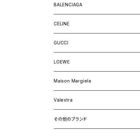
バッグ
BALENCIAGA
財布&小物
バッグ
CELINE
ウェア
財布&小物
バッグ
GUCCI
ウェア
財布&小物
バッグ
LOEWE
ウェア
財布&小物
Maison Margiela
ウェア
Valextra
その他のブランド
バッグ