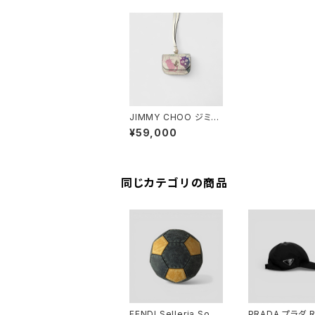
JIMMY CHOO ジミー
チュウ × 美少女戦士セ
¥59,000
ーラームーン Luna &
Artemis & Diana エア
ポッズケース
同じカテゴリの商品
FENDI Selleria Socc
PRADA プラダ R