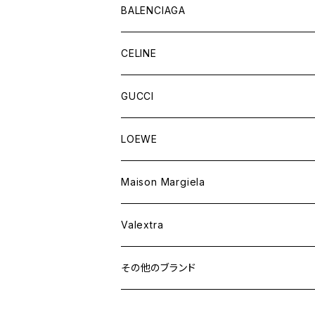
バッグ
BALENCIAGA
財布&小物
バッグ
CELINE
ウェア
財布&小物
バッグ
GUCCI
ウェア
財布&小物
バッグ
LOEWE
ウェア
財布&小物
Maison Margiela
ウェア
Valextra
その他のブランド
バッグ