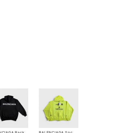
NCIAGA Back L
BALENCIAGA Socce