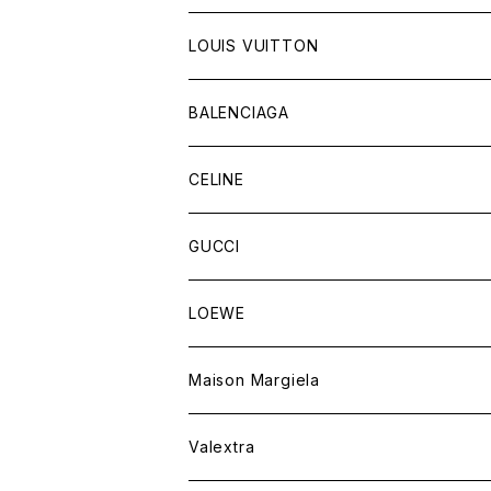
LOUIS VUITTON
バッグ
BALENCIAGA
財布&小物
バッグ
CELINE
ウェア
財布&小物
バッグ
GUCCI
ウェア
財布&小物
バッグ
LOEWE
ウェア
財布&小物
Maison Margiela
ウェア
Valextra