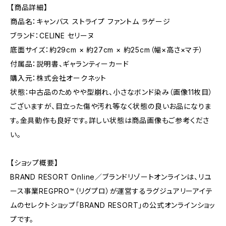
【商品詳細】
商品名：キャンバス ストライプ ファントム ラゲージ
ブランド：CELINE セリーヌ
底面サイズ：約29cm × 約27cm × 約25cm（幅×高さ×マチ）
付属品：説明書、ギャランティーカード
購入元：株式会社オークネット
状態：中古品のためやや型崩れ、小さなボンド染み（画像11枚目）
ございますが、目立った傷や汚れ等なく状態の良いお品になりま
す。金具動作も良好です。詳しい状態は商品画像もご参考くださ
い。
【ショップ概要】
BRAND RESORT Online／ブランドリゾートオンラインは、リユ
ース事業REGPRO™（リグプロ）が運営するラグジュアリーアイテ
ムのセレクトショップ「BRAND RESORT」の公式オンラインショッ
プです。