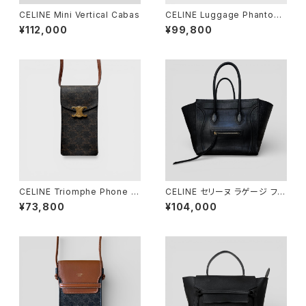
CELINE Mini Vertical Cabas
CELINE Luggage Phantom
Multicolor
¥112,000
¥99,800
CELINE Triomphe Phone P
CELINE セリーヌ ラゲージ ファ
ouch Triomphe Canvas
ントム クロコダイル エンボスド
¥73,800
¥104,000
カーフスキン ブラック 169953
LCF.38NO