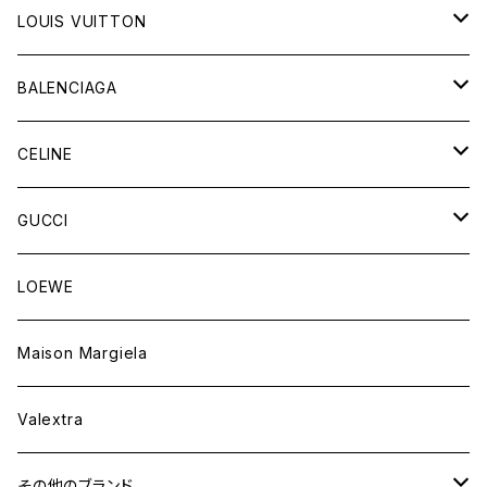
LOUIS VUITTON
バッグ
BALENCIAGA
財布&小物
バッグ
CELINE
ウェア
財布&小物
バッグ
GUCCI
ウェア
財布&小物
バッグ
LOEWE
ウェア
財布&小物
Maison Margiela
ウェア
Valextra
その他のブランド