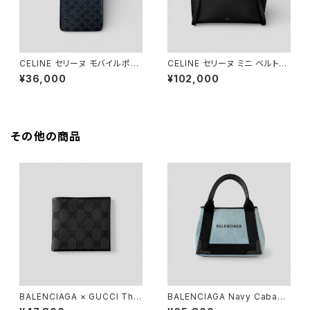
CELINE セリーヌ モバイルポー
CELINE セリーヌ ミニ ベルトバ
チ トリオンフキャンバス&ラムス
ッグ ブラック
¥36,000
¥102,000
キン タン
その他の商品
BALENCIAGA × GUCCI The
BALENCIAGA Navy Cabas
Hacker Project Compact W
XS Light Blue Black