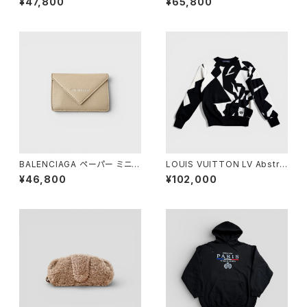
¥47,800
¥65,800
allet Black
BALENCIAGA ペーパー ミニ
LOUIS VUITTON LV Abstra
ウォレット ベージュ
ct Houndstooth Knit Wool
¥46,800
¥102,000
Black White M