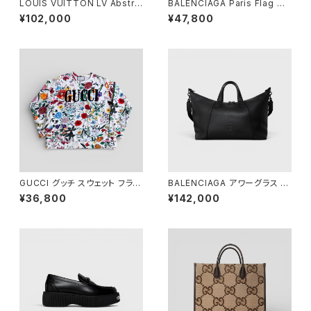
LOUIS VUITTON LV Abstra
BALENCIAGA Paris Flag Ho
ct Houndstooth Knit Wool
odie Black M
¥102,000
¥47,800
Black White M
GUCCI グッチ スウェット フラワ
BALENCIAGA アワーグラス ダ
ー アイボリー 総柄 M 469250
ッフルバッグ ブラック
¥36,800
¥142,000
XJAR4