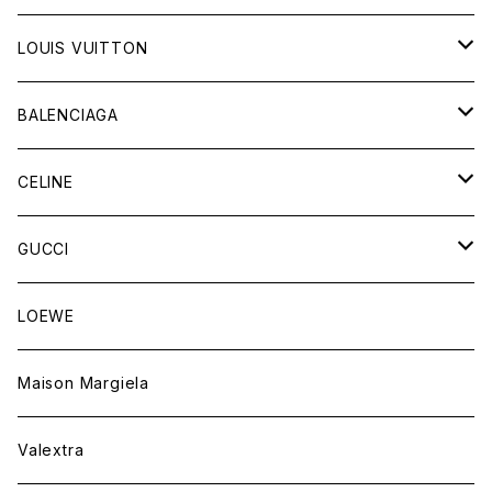
LOUIS VUITTON
バッグ
BALENCIAGA
財布&小物
バッグ
CELINE
ウェア
財布&小物
バッグ
GUCCI
ウェア
財布&小物
バッグ
LOEWE
ウェア
財布&小物
Maison Margiela
ウェア
Valextra