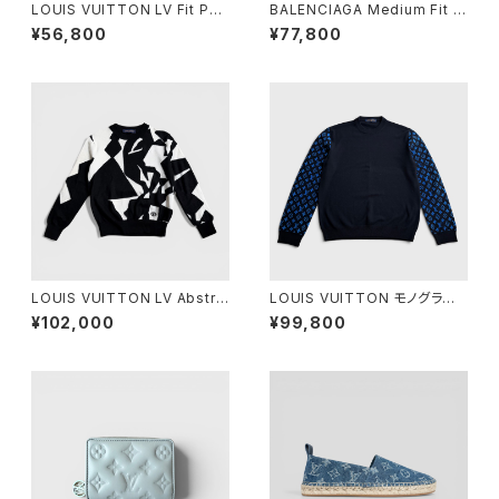
LOUIS VUITTON LV Fit Phri
BALENCIAGA Medium Fit H
endship Beanie Cotton Bla
oodie Overlayer Political
¥56,800
¥77,800
ck S
Campaign Black XS
LOUIS VUITTON LV Abstra
LOUIS VUITTON モノグラム
ct Houndstooth Knit Wool
ミックス カシミア クルーネック
¥102,000
¥99,800
Black White M
L