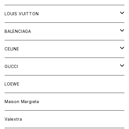
LOUIS VUITTON
バッグ
BALENCIAGA
財布&小物
バッグ
CELINE
ウェア
財布&小物
バッグ
GUCCI
ウェア
財布&小物
バッグ
LOEWE
ウェア
財布&小物
Maison Margiela
ウェア
Valextra