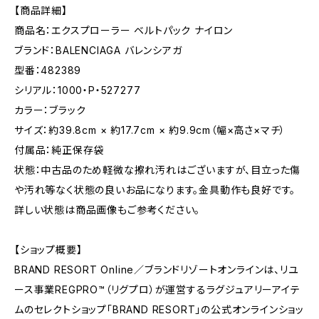
【商品詳細】
商品名：エクスプローラー ベルトパック ナイロン
ブランド：BALENCIAGA バレンシアガ
型番：482389
シリアル：1000・P・527277
カラー：ブラック
サイズ：約39.8cm × 約17.7cm × 約9.9cm（幅×高さ×マチ）
付属品：純正保存袋
状態：中古品のため軽微な擦れ汚れはございますが、目立った傷
や汚れ等なく状態の良いお品になります。金具動作も良好です。
詳しい状態は商品画像もご参考ください。
【ショップ概要】
BRAND RESORT Online／ブランドリゾートオンラインは、リユ
ース事業REGPRO™（リグプロ）が運営するラグジュアリーアイテ
ムのセレクトショップ「BRAND RESORT」の公式オンラインショッ