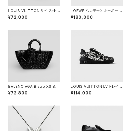
LOUIS VUITTON ルイヴィトン
LOEWE ハンモック ホーボーバ
LV シグネチャー コーデュロイ
ッグ ミニ ラフィア
¥72,800
¥180,000
キャップ ブラック M M7784M
BALENCIAGA Bistro XS Bas
LOUIS VUITTON LV トレイナ
ket Black
ー スニーカー ブラック ホワイト
¥72,800
¥114,000
8 1/2