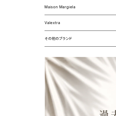
ウェア
財布&小物
Maison Margiela
ウェア
Valextra
その他のブランド
バッグ
財布&小物
ウェア