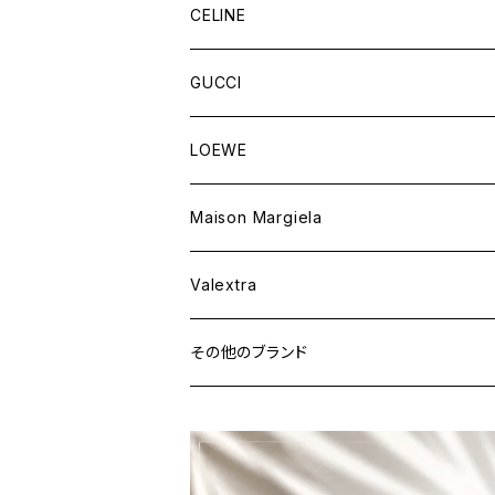
財布&小物
バッグ
CELINE
ウェア
財布&小物
バッグ
GUCCI
ウェア
財布&小物
バッグ
LOEWE
ウェア
財布&小物
Maison Margiela
ウェア
Valextra
その他のブランド
バッグ
財布&小物