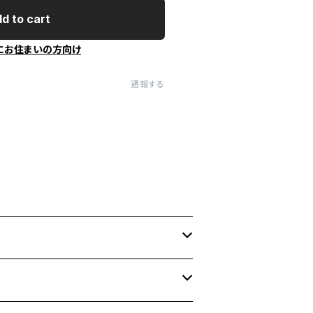
d to cart
にお住まいの方向け
通報する