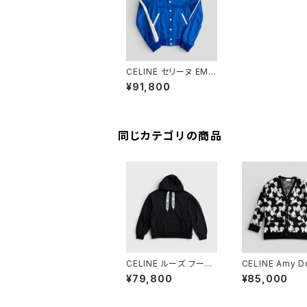
CELINE セリーヌ EMB
ROIDERED TEDDY I
¥91,800
N SATIN ELECTRIC
BLUE 44 2V885164I.
07BE
同じカテゴリの商品
CELINE ルーズ フーデ
CELINE Amy D
ィ ブラック XL
Artist Jacquar
¥79,800
¥85,000
digan Brushed
on Black XS