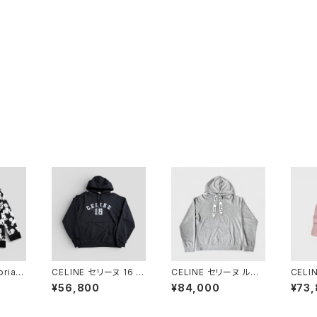
orian
CELINE セリーヌ 16 ル
CELINE セリーヌ ルー
CELI
d Car
ーズ フーディ ブラック
ズ フーディー コットンフ
ースボ
¥56,800
¥84,000
¥73
 Cott
XL 2Y89F670Q.38A
リース 2Y468052H ラ
ッシュ 
W
イトグレー L