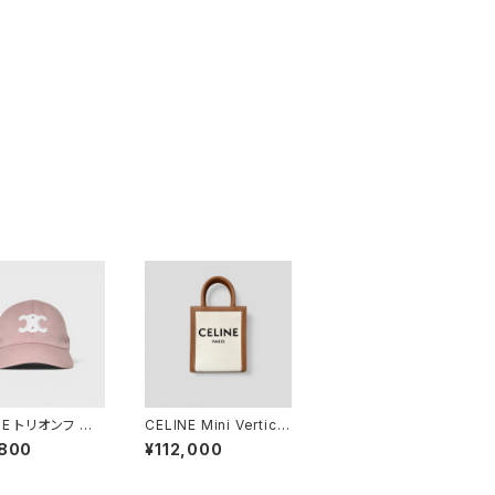
NE トリオンフ ベ
CELINE Mini Vertical
ールキャップ ブラ
Cabas
,800
¥112,000
S