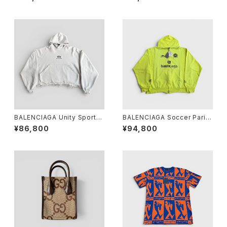
ブラック 4
BALENCIAGA Unity Sports I
BALENCIAGA Soccer Paris
con Cropped Hoodie Beig
Zip-Up Hoodie Yellow S
¥86,800
¥94,800
e 1