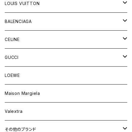
LOUIS VUITTON
バッグ
BALENCIAGA
財布&小物
バッグ
CELINE
ウェア
財布&小物
バッグ
GUCCI
ウェア
財布&小物
バッグ
LOEWE
ウェア
財布&小物
Maison Margiela
ウェア
Valextra
その他のブランド