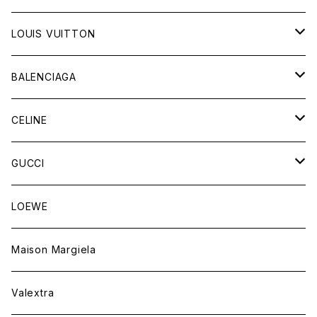
LOUIS VUITTON
バッグ
BALENCIAGA
財布&小物
バッグ
CELINE
ウェア
財布&小物
バッグ
GUCCI
ウェア
財布&小物
バッグ
LOEWE
ウェア
財布&小物
Maison Margiela
ウェア
Valextra