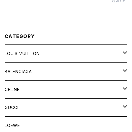
通報する
CATEGORY
LOUIS VUITTON
バッグ
BALENCIAGA
財布&小物
バッグ
CELINE
ウェア
財布&小物
バッグ
GUCCI
ウェア
財布&小物
バッグ
LOEWE