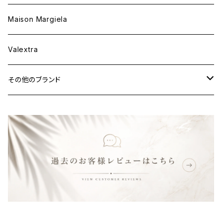
ウェア
財布&小物
Maison Margiela
ウェア
Valextra
その他のブランド
バッグ
財布&小物
ウェア