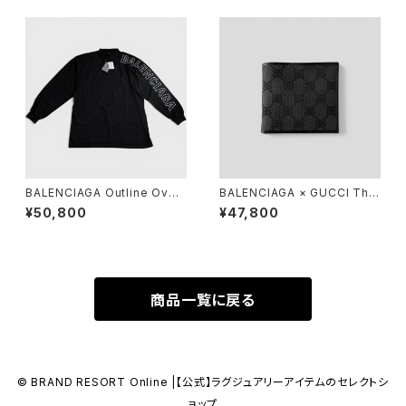
BALENCIAGA Outline Over
BALENCIAGA × GUCCI The
sized Long Sleeve T-Shirt
Hacker Project Compact W
¥50,800
¥47,800
Washed Black 3
allet Black
商品一覧に戻る
© BRAND RESORT Online |【公式】ラグジュアリーアイテムのセレクトシ
ョップ