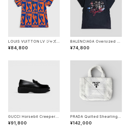
LOUIS VUITTON LV ジャズフ
BALENCIAGA Oversized T-
ライヤー ショートスリーブ ニット
Shirt Pigalle Black 3
¥84,800
¥74,800
Tシャツ L
GUCCI Horsebit Creeper L
PRADA Quilted Shearling T
oafer Black 36 1/2
ote Bag Dyed Sheep Fur
¥91,800
¥142,000
White