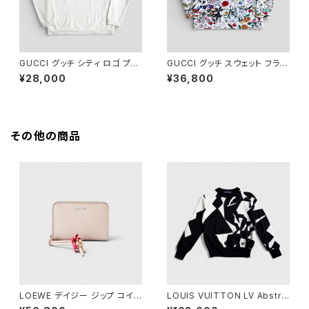
GUCCI グッチ シティ ロゴ プリ
GUCCI グッチ スウェット フラワ
ント スウェットシャツ ホワイト
ー アイボリー 総柄 M 469250
¥28,000
¥36,800
M 511844
XJAR4
その他の商品
LOEWE デイジー ジップ コイン
LOUIS VUITTON LV Abstra
パース ピンク
ct Houndstooth Knit Wool