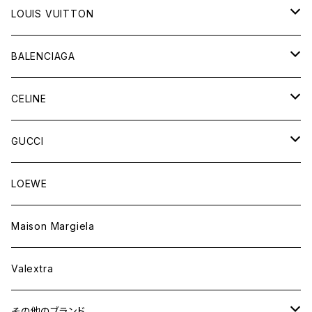
LOUIS VUITTON
バッグ
BALENCIAGA
財布&小物
バッグ
CELINE
ウェア
財布&小物
バッグ
GUCCI
ウェア
財布&小物
バッグ
LOEWE
ウェア
財布&小物
Maison Margiela
ウェア
Valextra
その他のブランド