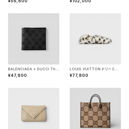
¥56,800
¥102,000
Black White M
BALENCIAGA × GUCCI The
LOUIS VUITTON ドリーミー
Hacker Project Compact W
ライン ローファー 38
¥47,800
¥77,800
allet Black