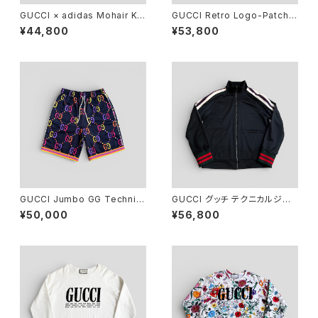
GUCCI × adidas Mohair Kni
GUCCI Retro Logo-Patch T
t Sweater Ivory XS
weed Trousers Off-White
¥44,800
¥53,800
48
GUCCI Jumbo GG Technic
GUCCI グッチ テクニカルジャ
al Jersey Shorts Navy S
ージー トラックジャケット ブラッ
¥50,000
¥56,800
ク L 474634-X5T39