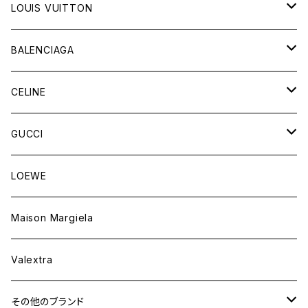
LOUIS VUITTON
バッグ
BALENCIAGA
財布&小物
バッグ
CELINE
ウェア
財布&小物
バッグ
GUCCI
ウェア
財布&小物
バッグ
LOEWE
ウェア
財布&小物
Maison Margiela
ウェア
Valextra
その他のブランド