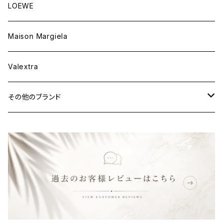
ウェア
財布&小物
バッグ
LOEWE
ウェア
財布&小物
Maison Margiela
ウェア
Valextra
その他のブランド
バッグ
財布&小物
ウェア