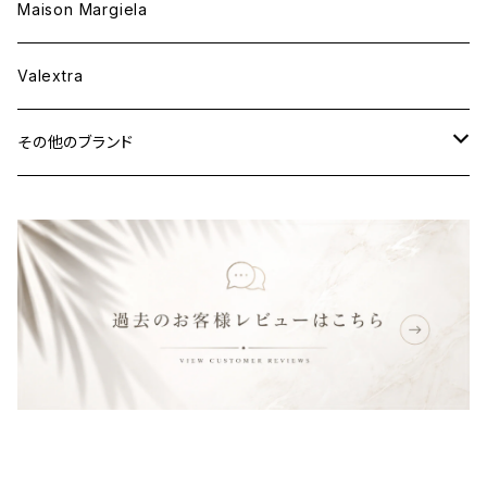
ウェア
財布&小物
Maison Margiela
ウェア
Valextra
その他のブランド
バッグ
財布&小物
ウェア