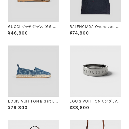
GUCCI グッチ ジャンボGG キ
BALENCIAGA Oversized T-
ャンバス スライド サンダル 7 2
Shirt Pigalle Black 3
¥46,800
¥74,800
6cm 624695
LOUIS VUITTON Bidart Es
LOUIS VUITTON リング LV
padrille Monogram Denim
モザイク L
¥79,800
¥38,800
Blue 37 1/2