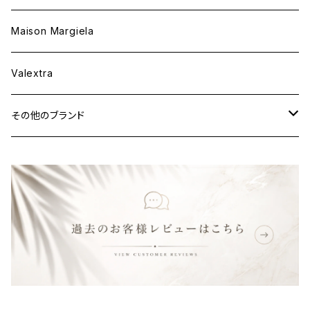
ウェア
財布&小物
Maison Margiela
ウェア
Valextra
その他のブランド
バッグ
財布&小物
ウェア