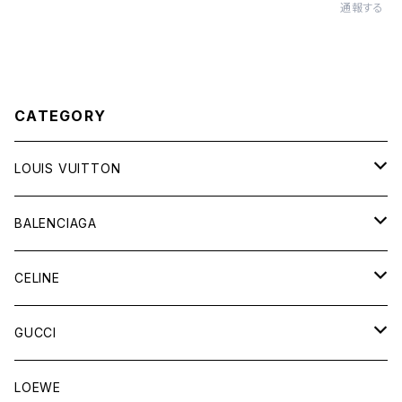
通報する
CATEGORY
LOUIS VUITTON
バッグ
BALENCIAGA
財布&小物
バッグ
CELINE
ウェア
財布&小物
バッグ
GUCCI
ウェア
財布&小物
バッグ
LOEWE