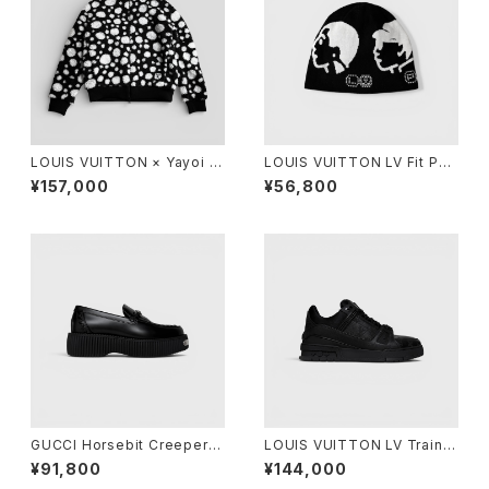
LOUIS VUITTON × Yayoi K
LOUIS VUITTON LV Fit Phri
usama Infinity Dots Fleece
endship Beanie Cotton Bla
¥157,000
¥56,800
Blouson Black M
ck S
GUCCI Horsebit Creeper L
LOUIS VUITTON LV Trainer
oafer Black 36 1/2
Sneaker Black 7 1/2
¥91,800
¥144,000