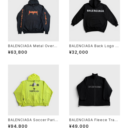
BALENCIAGA Metal Oversi
BALENCIAGA Back Logo H
zed Hoodie Cotton Black 2
oodie Cotton Black M
¥63,800
¥32,000
BALENCIAGA Soccer Paris
BALENCIAGA Fleece Track
Zip-Up Hoodie Yellow S
Suit Jacket Black 44
¥94,800
¥49,000