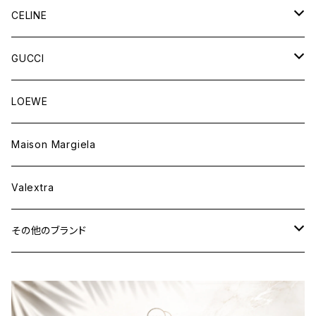
財布&小物
バッグ
CELINE
ウェア
財布&小物
バッグ
GUCCI
ウェア
財布&小物
バッグ
LOEWE
ウェア
財布&小物
Maison Margiela
ウェア
Valextra
その他のブランド
バッグ
財布&小物