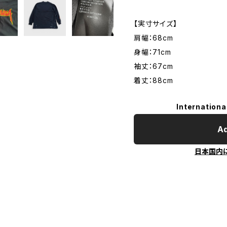
【実寸サイズ】
肩幅：68cm
身幅：71cm
袖丈：67cm
着丈：88cm
Internationa
Ad
日本国内