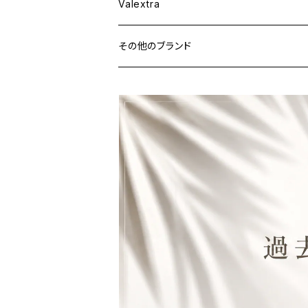
ウェア
Valextra
その他のブランド
バッグ
財布&小物
ウェア