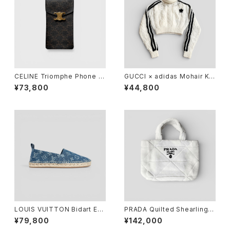
CELINE Triomphe Phone P
GUCCI × adidas Mohair Kni
ouch Triomphe Canvas
t Sweater Ivory XS
¥73,800
¥44,800
LOUIS VUITTON Bidart Es
PRADA Quilted Shearling T
padrille Monogram Denim
ote Bag Dyed Sheep Fur
¥79,800
¥142,000
Blue 37 1/2
White