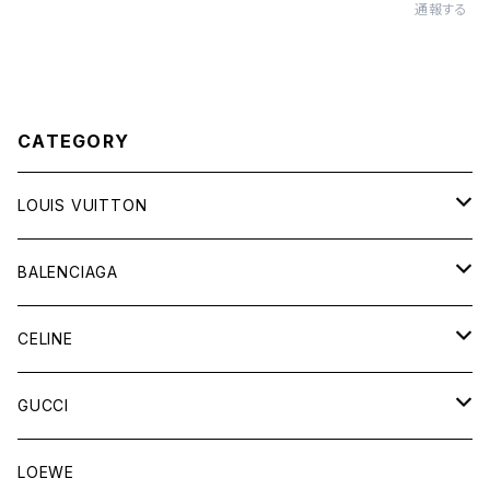
通報する
CATEGORY
LOUIS VUITTON
バッグ
BALENCIAGA
財布&小物
バッグ
CELINE
ウェア
財布&小物
バッグ
GUCCI
ウェア
財布&小物
バッグ
LOEWE