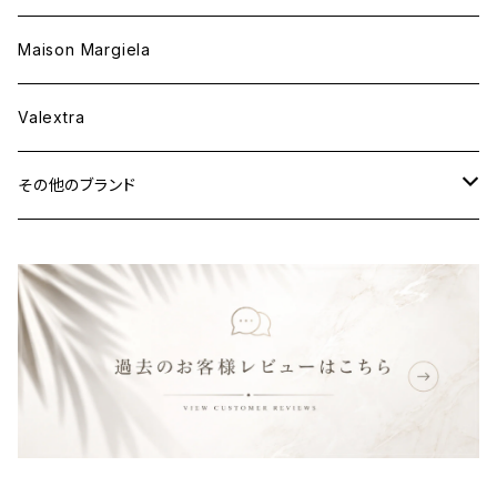
ウェア
財布&小物
Maison Margiela
ウェア
Valextra
その他のブランド
バッグ
財布&小物
ウェア