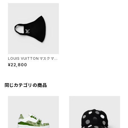
LOUIS VUITTON マスク マイ
ユ ブラック
¥22,800
同じカテゴリの商品