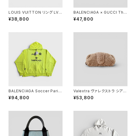
LOUIS VUITTON リング LV
BALENCIAGA × GUCCI The
モザイク L
Hacker Project Compact W
¥38,800
¥47,800
allet Black
BALENCIAGA Soccer Paris
Valextra ヴァレクストラ シアリ
Zip-Up Hoodie Yellow S
ング ストラップ付き メガネケー
¥94,800
¥53,800
ス カシミア