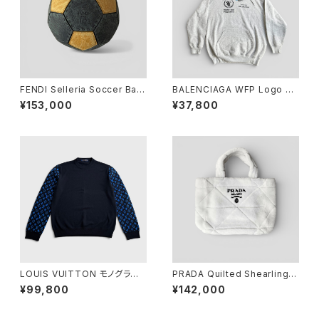
FENDI Selleria Soccer Ball
BALENCIAGA WFP Logo Pri
11/23 Leather Gray Yellow
nt Hoodie Grey S WFP Log
¥153,000
¥37,800
o Print Hoodie
LOUIS VUITTON モノグラム
PRADA Quilted Shearling T
ミックス カシミア クルーネック
ote Bag Dyed Sheep Fur
¥99,800
¥142,000
L
White