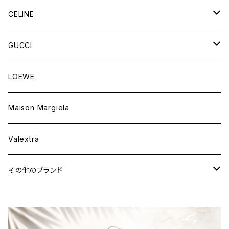
財布&小物
バッグ
CELINE
ウェア
財布&小物
バッグ
GUCCI
ウェア
財布&小物
バッグ
LOEWE
ウェア
財布&小物
Maison Margiela
ウェア
Valextra
その他のブランド
バッグ