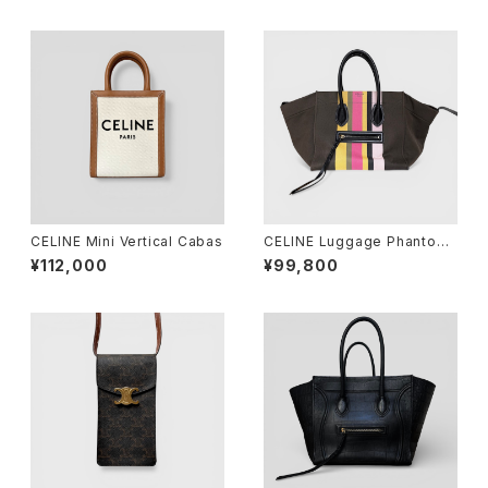
CELINE Mini Vertical Cabas
CELINE Luggage Phantom
Multicolor
¥112,000
¥99,800