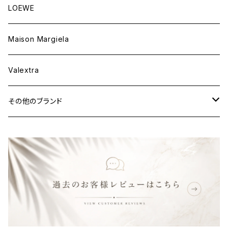
ウェア
財布&小物
バッグ
LOEWE
ウェア
財布&小物
Maison Margiela
ウェア
Valextra
その他のブランド
バッグ
財布&小物
ウェア