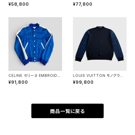
サイズ ロングスリーブ Tシャツ
oodie Overlayer Political
¥58,800
¥77,800
ブラック 4
Campaign Black XS
CELINE セリーヌ EMBROIDE
LOUIS VUITTON モノグラム
RED TEDDY IN SATIN ELEC
ミックス カシミア クルーネック
¥91,800
¥99,800
TRIC BLUE 44 2V885164I.0
L
7BE
商品一覧に戻る