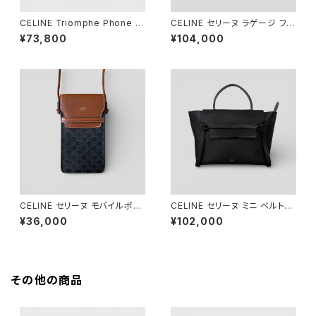
CELINE Triomphe Phone P
CELINE セリーヌ ラゲージ ファ
ouch Triomphe Canvas
ントム クロコダイル エンボスド
¥73,800
¥104,000
カーフスキン ブラック 169953
LCF.38NO
CELINE セリーヌ モバイルポー
CELINE セリーヌ ミニ ベルトバ
チ トリオンフキャンバス&ラムス
ッグ ブラック
¥36,000
¥102,000
キン タン
その他の商品