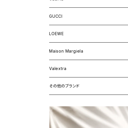
ウェア
財布&小物
バッグ
GUCCI
ウェア
財布&小物
バッグ
LOEWE
ウェア
財布&小物
Maison Margiela
ウェア
Valextra
その他のブランド
バッグ
財布&小物