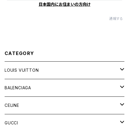
日本国内にお住まいの方向け
通報する
CATEGORY
LOUIS VUITTON
バッグ
BALENCIAGA
財布&小物
バッグ
CELINE
ウェア
財布&小物
バッグ
GUCCI