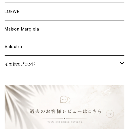
ウェア
財布&小物
バッグ
LOEWE
ウェア
財布&小物
Maison Margiela
ウェア
Valextra
その他のブランド
バッグ
財布&小物
ウェア