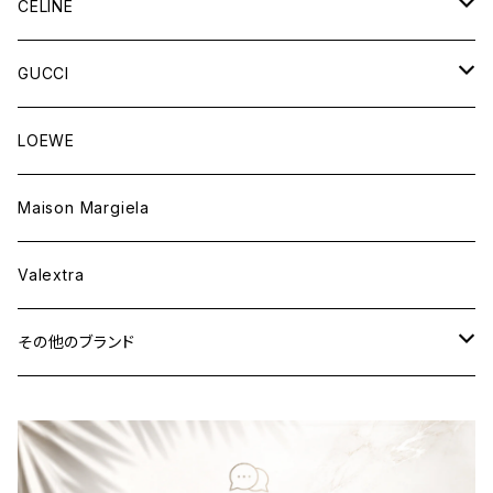
財布&小物
バッグ
CELINE
ウェア
財布&小物
バッグ
GUCCI
ウェア
財布&小物
バッグ
LOEWE
ウェア
財布&小物
Maison Margiela
ウェア
Valextra
その他のブランド
バッグ
財布&小物