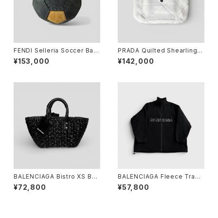
FENDI Selleria Soccer Ball
PRADA Quilted Shearling T
11/23 Leather Gray Yellow
ote Bag Dyed Sheep Fur
¥153,000
¥142,000
White
BALENCIAGA Bistro XS Bas
BALENCIAGA Fleece Track
ket Black
Suit Jacket Black 44
¥72,800
¥57,800