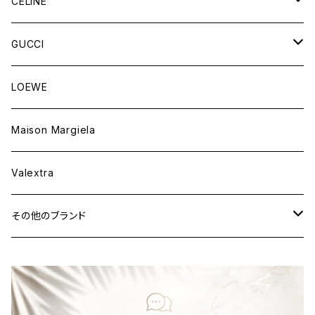
財布&小物
バッグ
CELINE
ウェア
財布&小物
バッグ
GUCCI
ウェア
財布&小物
バッグ
LOEWE
ウェア
財布&小物
Maison Margiela
ウェア
Valextra
その他のブランド
バッグ
財布&小物