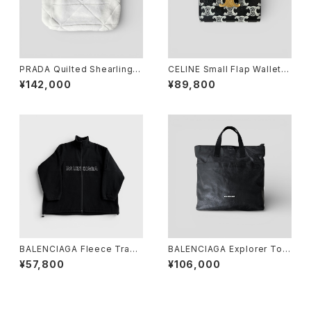
PRADA Quilted Shearling T
CELINE Small Flap Wallet T
ote Bag Dyed Sheep Fur
riomphe In Triomphe Canv
¥142,000
¥89,800
White
as
BALENCIAGA Fleece Track
BALENCIAGA Explorer Tot
Suit Jacket Black 44
e Arena Lambskin Black
¥57,800
¥106,000