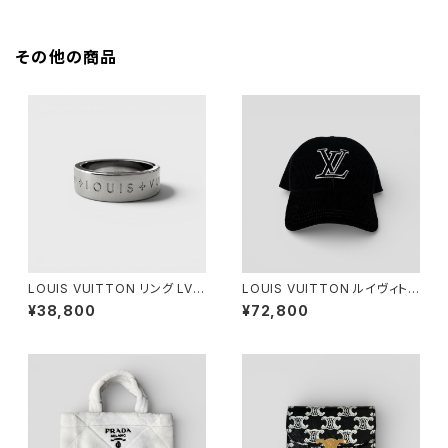
その他の商品
LOUIS VUITTON リング LV
LOUIS VUITTON ルイヴィトン
モザイク L
LV シグネチャー コーデュロイ
¥38,800
¥72,800
キャップ ブラック M M7784M