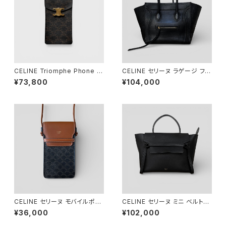
CELINE Triomphe Phone P
CELINE セリーヌ ラゲージ ファ
ouch Triomphe Canvas
ントム クロコダイル エンボスド
¥73,800
¥104,000
カーフスキン ブラック 169953
LCF.38NO
CELINE セリーヌ モバイルポー
CELINE セリーヌ ミニ ベルトバ
チ トリオンフキャンバス&ラムス
ッグ ブラック
¥36,000
¥102,000
キン タン