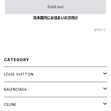
Sold out
日本国内にお住まいの方向け
通報する
CATEGORY
LOUIS VUITTON
バッグ
BALENCIAGA
財布&小物
バッグ
CELINE