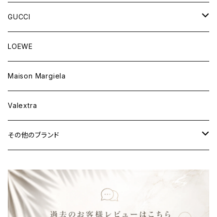
ウェア
財布&小物
バッグ
GUCCI
ウェア
財布&小物
バッグ
LOEWE
ウェア
財布&小物
Maison Margiela
ウェア
Valextra
その他のブランド
バッグ
財布&小物