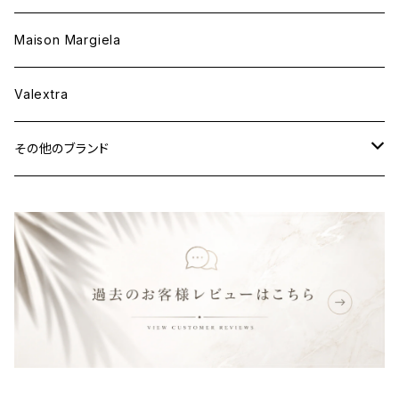
ウェア
財布&小物
Maison Margiela
ウェア
Valextra
その他のブランド
バッグ
財布&小物
ウェア