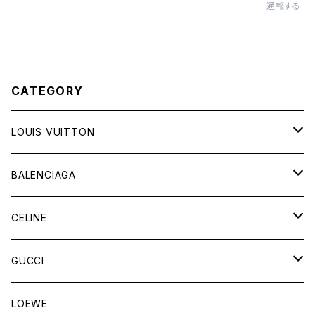
通報する
CATEGORY
LOUIS VUITTON
バッグ
BALENCIAGA
財布&小物
バッグ
CELINE
ウェア
財布&小物
バッグ
GUCCI
ウェア
財布&小物
バッグ
LOEWE